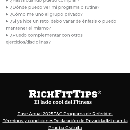
¿Hasta cuándo puedo comprar?
¿Dónde puedo ver mi programa o rutina?
¿Cómo me uno al grupo privado?
¿Si ya hice un reto, debo variar de énfasis o puedo
mantener el mismo?
¿Puedo complementar con otros
ejercicios/disciplinas?
Pase Anual 2025
T&C Programa de Referidos
Términos y condiciones
Declaración de Privacidad
Mi cuenta
Prueba Gratuita