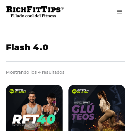
Ir
al
contenido
Flash 4.0
Ordenado
Mostrando los 4 resultados
por
los
últimos