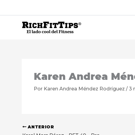
Ir
al
contenido
Karen Andrea Ménd
Por
Karen Andrea Méndez Rodríguez
/
3 
ANTERIOR