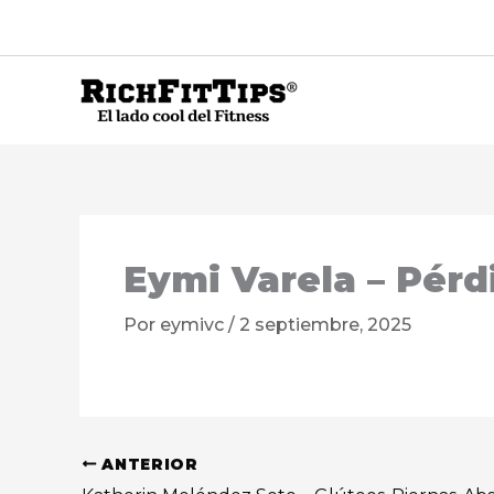
Ir
al
contenido
Eymi Varela – Pérd
Por
eymivc
/
2 septiembre, 2025
ANTERIOR