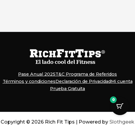
Pase Anual 2025
T&C Programa de Referidos
Términos y condiciones
Declaración de Privacidad
Mi cuenta
Prueba Gratuita
0
Copyright © 2026 Rich Fit Tips | Powered by
Slothgeek