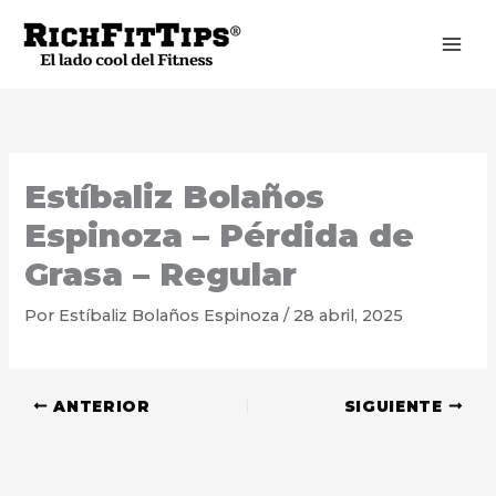
Ir
al
contenido
Estíbaliz Bolaños
Espinoza – Pérdida de
Grasa – Regular
Por
Estíbaliz Bolaños Espinoza
/
28 abril, 2025
ANTERIOR
SIGUIENTE