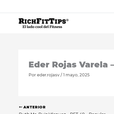
Ir
al
contenido
Eder Rojas Varela
Por
eder.rojasv
/
1 mayo, 2025
ANTERIOR